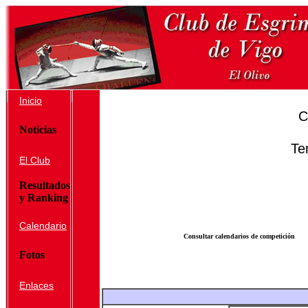
Inicio
C
Noticias
Te
El Club
Resultados
y Ranking
Calendario
Consultar calendarios de competición
Fotos
Enlaces