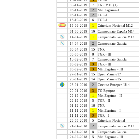
15-12-2019
3
TGR-2
30-11-2019
7
TNR M15 (1)
03-11-2019
2
MiniEsgrima-1
03-11-2019
2
TGR-1
13-10-2019
6
TGR-1
15-06-2019
1
Criterium Nacional M12
01-06-2019
16
Campeonato España M14
14-04-2019
1
Campeonato Galicia M12
14-04-2019
2
Campeonato Galicia
06-04-2019
15
TNR
30-03-2019
8
TGR - III
16-02-2019
7
Campeonato Galicia
03-02-2019
3
TGR - III
03-02-2019
3
MiniEsgrima - III
27-01-2019
15
Open Viana u17
26-01-2019
14
Open Viana u15
26-01-2019
2
Circuito Europeo U14
20-01-2019
3
TG Equipos
22-12-2018
1
MiniEsgrima - II
22-12-2018
5
TGR - II
01-12-2018
16
TNR
11-11-2018
1
MiniEsgrima - I
11-11-2018
3
TGR - I
26-05-2018
5
Criterium Nacional
21-04-2018
2
Campeonato Galicia M12
21-04-2018
8
Campeonato Galicia
24-02-2018
5
MiniEsgrima - III