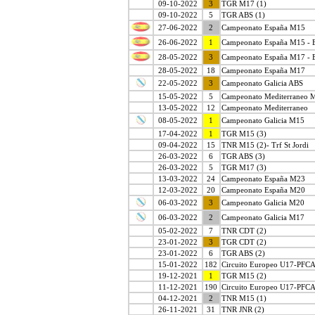
09-10-2022
3
TGR M17 (1)
09-10-2022
5
TGR ABS (1)
27-06-2022
2
Campeonato España M15
26-06-2022
1
Campeonato España M15 - 
28-05-2022
3
Campeonato España M17 - 
28-05-2022
18
Campeonato España M17
22-05-2022
3
Campeonato Galicia ABS
15-05-2022
5
Campeonato Mediterraneo 
13-05-2022
12
Campeonato Mediterraneo
08-05-2022
1
Campeonato Galicia M15
17-04-2022
1
TGR M15 (3)
09-04-2022
15
TNR M15 (2)- Trf St Jordi
26-03-2022
6
TGR ABS (3)
26-03-2022
5
TGR M17 (3)
13-03-2022
24
Campeonato España M23
12-03-2022
20
Campeonato España M20
06-03-2022
3
Campeonato Galicia M20
06-03-2022
2
Campeonato Galicia M17
05-02-2022
7
TNR CDT (2)
23-01-2022
3
TGR CDT (2)
23-01-2022
6
TGR ABS (2)
15-01-2022
182
Circuito Europeo U17-PFC
19-12-2021
1
TGR M15 (2)
11-12-2021
190
Circuito Europeo U17-PFC
04-12-2021
2
TNR M15 (1)
26-11-2021
31
TNR JNR (2)