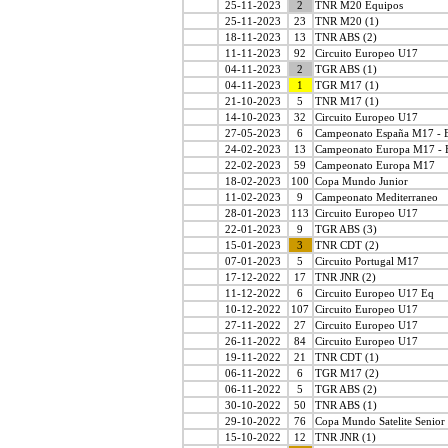
25-11-2023
2
TNR M20 Equipos
25-11-2023
23
TNR M20 (1)
18-11-2023
13
TNR ABS (2)
11-11-2023
92
Circuito Europeo U17
04-11-2023
2
TGR ABS (1)
04-11-2023
1
TGR M17 (1)
21-10-2023
5
TNR M17 (1)
14-10-2023
32
Circuito Europeo U17
27-05-2023
6
Campeonato España M17 - 
24-02-2023
13
Campeonato Europa M17 - 
22-02-2023
59
Campeonato Europa M17
18-02-2023
100
Copa Mundo Junior
11-02-2023
9
Campeonato Mediterraneo
28-01-2023
113
Circuito Europeo U17
22-01-2023
9
TGR ABS (3)
15-01-2023
3
TNR CDT (2)
07-01-2023
5
Circuito Portugal M17
17-12-2022
17
TNR JNR (2)
11-12-2022
6
Circuito Europeo U17 Eq
10-12-2022
107
Circuito Europeo U17
27-11-2022
27
Circuito Europeo U17
26-11-2022
84
Circuito Europeo U17
19-11-2022
21
TNR CDT (1)
06-11-2022
6
TGR M17 (2)
06-11-2022
5
TGR ABS (2)
30-10-2022
50
TNR ABS (1)
29-10-2022
76
Copa Mundo Satelite Senior
15-10-2022
12
TNR JNR (1)