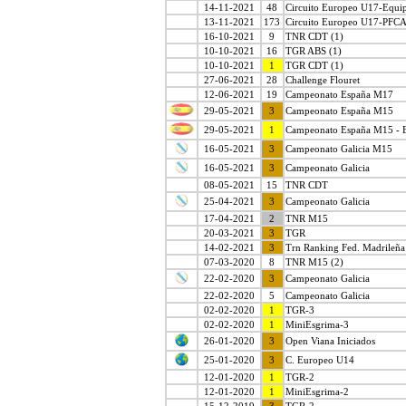
14-11-2021
48
Circuito Europeo U17-Equi
13-11-2021
173
Circuito Europeo U17-PFC
16-10-2021
9
TNR CDT (1)
10-10-2021
16
TGR ABS (1)
10-10-2021
1
TGR CDT (1)
27-06-2021
28
Challenge Flouret
12-06-2021
19
Campeonato España M17
29-05-2021
3
Campeonato España M15
29-05-2021
1
Campeonato España M15 - 
16-05-2021
3
Campeonato Galicia M15
16-05-2021
3
Campeonato Galicia
08-05-2021
15
TNR CDT
25-04-2021
3
Campeonato Galicia
17-04-2021
2
TNR M15
20-03-2021
3
TGR
14-02-2021
3
Trn Ranking Fed. Madrileña
07-03-2020
8
TNR M15 (2)
22-02-2020
3
Campeonato Galicia
22-02-2020
5
Campeonato Galicia
02-02-2020
1
TGR-3
02-02-2020
1
MiniEsgrima-3
26-01-2020
3
Open Viana Iniciados
25-01-2020
3
C. Europeo U14
12-01-2020
1
TGR-2
12-01-2020
1
MiniEsgrima-2