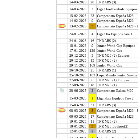
14-03-2026
20
TNR ABS (3)
14-03-2026
7
Liga Oro-Iberdrola Equipos 
15-02-2026
23
Campeonato España M23
14-02-2026
9
Campeonato España M20
13-02-2026
3
Campeonato España M20 - 
24-01-2026
4
Liga Oro Equipos Fase 1
24-01-2026
16
TNR ABS (2)
18-01-2026
9
Junior World Cup Equipos
17-01-2026
129
Junior World Cup
20-12-2025
5
TNR M20 (2) Equipos
20-12-2025
13
TNR M20 (2)
29-11-2025
169
Junior World Cup
26-10-2025
25
TNR ABS (1)
25-10-2025
103
Copa Mundo Senior Satelite
27-09-2025
6
TNR M20 (1) Equipos
27-09-2025
18
TNR M20 (1)
28-06-2025
2
Campeonato Galicia M20
15-03-2025
1
Liga Plata Equipos Fase 2
15-03-2025
31
TNR ABS (3)
08-03-2025
3
Campeonato España M20 - 
08-03-2025
17
Campeonato España M20
19-01-2025
11
TNR M20 (2)
18-01-2025
3
TNR M20 Equipos(2)
12-01-2025
2
TGR ABS (2)