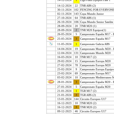
14-12-2024
1
Liga Plata Equipos Fase 1
14-12-2024
22
TNR ABS (2)
30-11-2024
102
FENCING FOR EVERYON
02-11-2024
143
Copa Mundo Junior
27-10-2024
64
TNR ABS (1)
26-10-2024
106
Copa Mundo Senior Satelite
28-09-2024
20
TNR M20 (1)
28-09-2024
2
TNR M20 Equipos(1)
26-05-2024
5
Campeonato España M17 - 
25-05-2024
3
Campeonato España M17
11-05-2024
1
Campeonato Galicia ABS
14-04-2024
19
Campeonato Mundo M20 - 
12-04-2024
131
Campeonato Mundo M20
16-03-2024
10
TNR M17 (2)
29-02-2024
15
Campeonato Europa M20
27-02-2024
78
Campeonato Europa M20
25-02-2024
9
Campeonato Europa Equipo
23-02-2024
69
Campeonato Europa M17
03-02-2024
10
Campeonato Mediterraneo 
28-01-2024
3
Campeonato España M20 - 
27-01-2024
5
Campeonato España M20
21-01-2024
1
TGR M17 (2)
21-01-2024
3
TGR ABS (2)
13-01-2024
144
Circuito Europeo U17
16-12-2023
10
TNR M20 (2)
16-12-2023
3
TNR M20 (2)
09-12-2023
46
Circuito Europeo U17